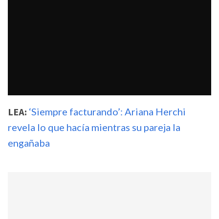
LEA:
‘Siempre facturando’: Ariana Herchi
revela lo que hacía mientras su pareja la
engañaba