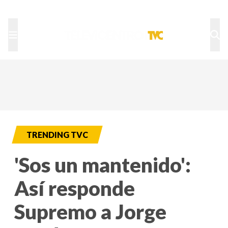
TU NOTA
DEPORTES TVC
HRN
TRENDING TVC
'Sos un mantenido':
Así responde
Supremo a Jorge