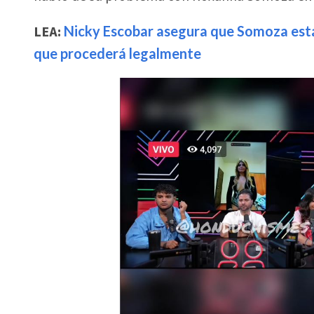
LEA:
Nicky Escobar asegura que Somoza está
que procederá legalmente