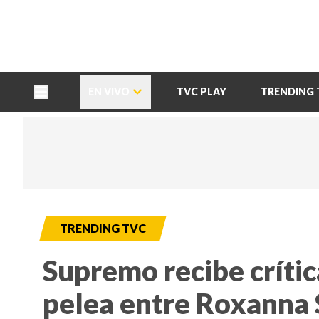
TU NOTA
DEPORTES TVC
HRN
EN VIVO
TVC PLAY
TRENDING 
TRENDING TVC
Supremo recibe crític
pelea entre Roxanna