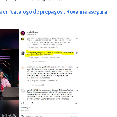
 en 'catalogo de prepagos'; Roxanna asegura