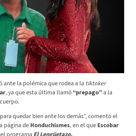
ó ante la polémica que rodea a la
tiktoker
ar
, ya que esta última llamó
“prepago”
a la
 cuerpo.
s para quedar bien ante los demás”, comentó el
la página de
Honduchismes
, en el que
Escobar
 el programa
El Lengüetazo.