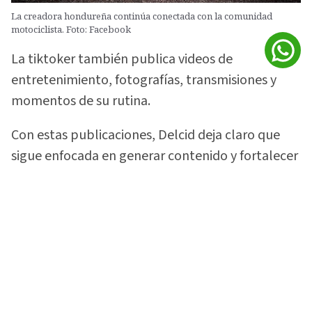
La creadora hondureña continúa conectada con la comunidad
motociclista. Foto: Facebook
La tiktoker también publica videos de
entretenimiento, fotografías, transmisiones y
momentos de su rutina.
Con estas publicaciones, Delcid deja claro que
sigue enfocada en generar contenido y fortalecer
la comunidad que construyó alrededor de su
gusto por las motocicletas.
Vea:
¡Lo soltó todo! 'La Sarca Biker' rompe el
silencio sobre video con Davis Flow