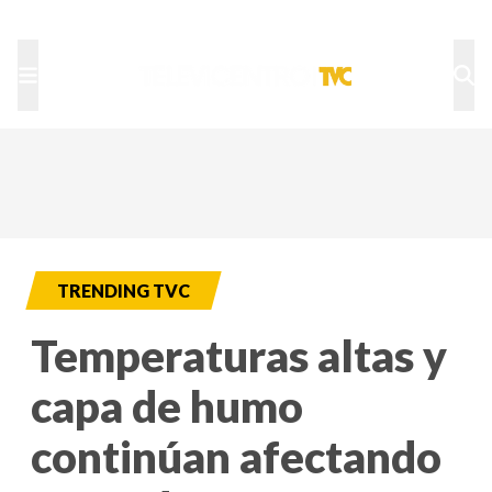
TU NOTA
DEPORTES TVC
HRN
TRENDING TVC
Temperaturas altas y
capa de humo
continúan afectando