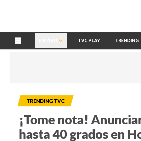
TU NOTA
DEPORTES TVC
HRN
EN VIVO
TVC PLAY
TRENDING 
TRENDING TVC
¡Tome nota! Anuncia
hasta 40 grados en H