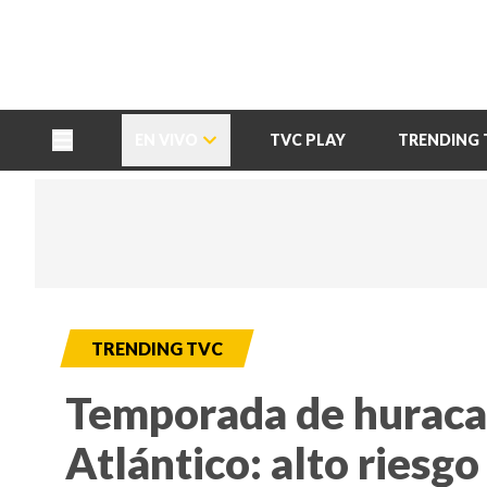
TU NOTA
DEPORTES TVC
HRN
EN VIVO
TVC PLAY
TRENDING 
TRENDING TVC
Temporada de huracan
Atlántico: alto riesgo