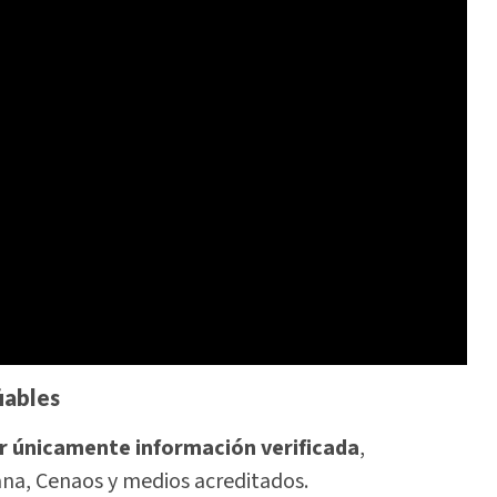
iables
r únicamente información verificada
,
na, Cenaos y medios acreditados.