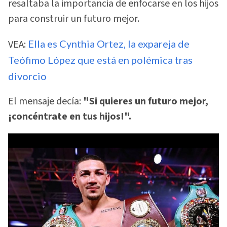
resaltaba la importancia de enfocarse en los hijos
para construir un futuro mejor.
VEA:
Ella es Cynthia Ortez, la expareja de
Teófimo López que está en polémica tras
divorcio
El mensaje decía:
"Si quieres un futuro mejor,
¡concéntrate en tus hijos!".