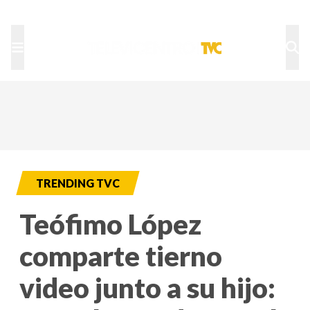
TU NOTA
DEPORTES TVC
HRN
TRENDING TVC
Teófimo López
comparte tierno
video junto a su hijo: