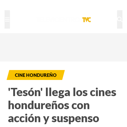
TU NOTA
DEPORTES TVC
HRN
CINE HONDUREÑO
'Tesón' llega los cines
hondureños con
acción y suspenso