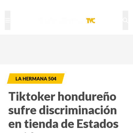
TU NOTA
DEPORTES TVC
HRN
LA HERMANA 504
Tiktoker hondureño
sufre discriminación
en tienda de Estados