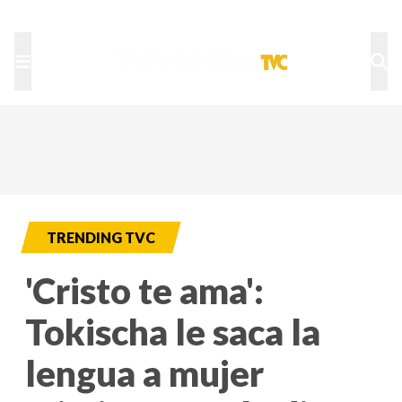
TU NOTA
DEPORTES TVC
HRN
TRENDING TVC
'Cristo te ama':
Tokischa le saca la
lengua a mujer