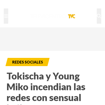
TU NOTA
DEPORTES TVC
HRN
REDES SOCIALES
Tokischa y Young
Miko incendian las
redes con sensual