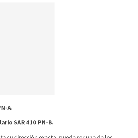
PN-A.
ario SAR 410 PN-B.
a su dirección exacta, puede ser uno de los