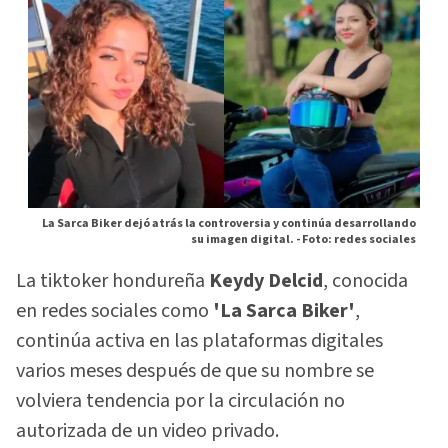
La Sarca Biker dejó atrás la controversia y continúa desarrollando
su imagen digital. -
Foto: redes sociales
La tiktoker hondureña
Keydy Delcid
, conocida
en redes sociales como
'La Sarca Biker'
,
continúa activa en las plataformas digitales
varios meses después de que su nombre se
volviera tendencia por la circulación no
autorizada de un video privado.