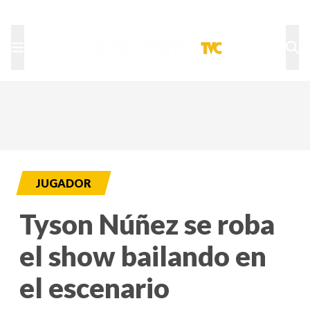
TU NOTA
DEPORTES TVC
HRN
JUGADOR
Tyson Núñez se roba
el show bailando en
el escenario