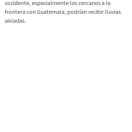
occidente, especialmente los cercanos a la
frontera con Guatemala, podrían recibir lluvias
aisladas.
En contraste, gran parte del territorio cerrará la
semana con ambiente seco y viento acelerado
proveniente del este.