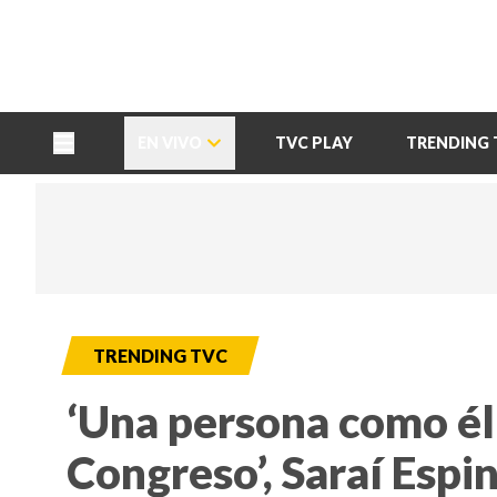
TU NOTA
DEPORTES TVC
HRN
EN VIVO
TVC PLAY
TRENDING 
TRENDING TVC
‘Una persona como él 
Congreso’, Saraí Espi