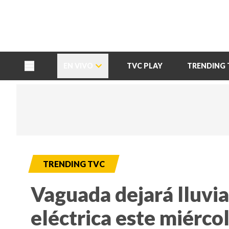
TU NOTA
DEPORTES TVC
HRN
EN VIVO
TVC PLAY
TRENDING 
TRENDING TVC
Vaguada dejará lluvia
eléctrica este miérc