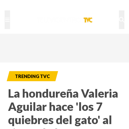
TU NOTA
DEPORTES TVC
HRN
TRENDING TVC
La hondureña Valeria
Aguilar hace 'los 7
quiebres del gato' al