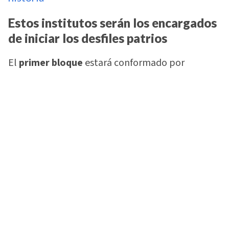
Estos institutos serán los encargados
de iniciar los desfiles patrios
El
primer bloque
estará conformado por
instituciones de los distritos No. 8 y 1, quienes
darán inicio al recorrido patrio.
Entre los primeros participantes aparecen el
Instituto Monterrey, Polivalente Germania,
Alfonso Guillén Zelaya, Salem Secót y Cultura
Nacional Sur.
También desfilarán Mary Flake de Flores,
Tecnológico San Juan Pablo, Evangélico Veracá,
Instituto El Valle, Liceo Hoffman, Liceo Heiner