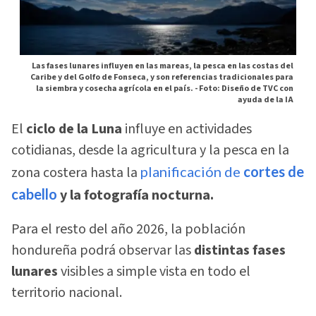
Las fases lunares influyen en las mareas, la pesca en las costas del
Caribe y del Golfo de Fonseca, y son referencias tradicionales para
la siembra y cosecha agrícola en el país. -
Foto: Diseño de TVC con
ayuda de la IA
El
ciclo de la Luna
influye en actividades
cotidianas, desde la agricultura y la pesca en la
zona costera hasta la
planificación de
cortes de
cabello
y la fotografía nocturna.
Para el resto del año 2026, la población
hondureña podrá observar las
distintas fases
lunares
visibles a simple vista en todo el
territorio nacional.