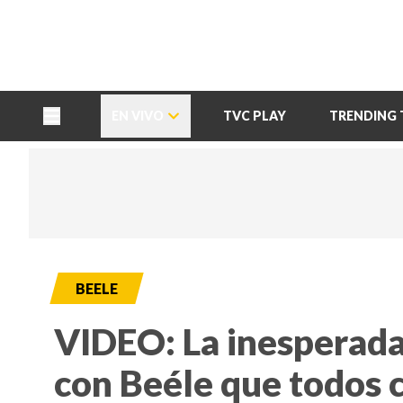
TU NOTA
DEPORTES TVC
HRN
EN VIVO
TVC PLAY
TRENDING 
BEELE
VIDEO: La inesperada
con Beéle que todos