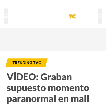
TU NOTA
DEPORTES TVC
HRN
TRENDING TVC
VÍDEO: Graban
supuesto momento
paranormal en mall