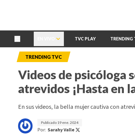
TU NOTA
DEPORTES TVC
HRN
EN VIVO
TVC PLAY
TRENDING 
TRENDING TVC
Videos de psicóloga s
atrevidos ¡Hasta en l
En sus videos, la bella mujer cautiva con atre
Publicado
19 ene. 2024
Por:
Sarahy Valle