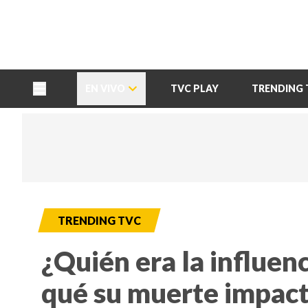
TU NOTA
DEPORTES TVC
HRN
EN VIVO
TVC PLAY
TRENDING 
TRENDING TVC
¿Quién era la influen
qué su muerte impact