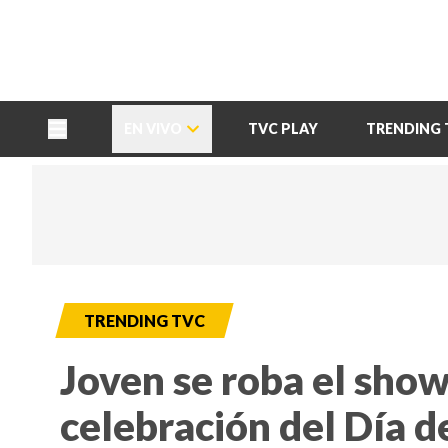
TU NOTA
DEPORTES TVC
HRN
EN VIVO
TVC PLAY
TRENDING 
TRENDING TVC
Joven se roba el show
celebración del Día d