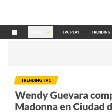
TU NOTA
DEPORTES TVC
HRN
EN VIVO
TVC PLAY
TRENDING 
TRENDING TVC
Wendy Guevara compa
Madonna en Ciudad d