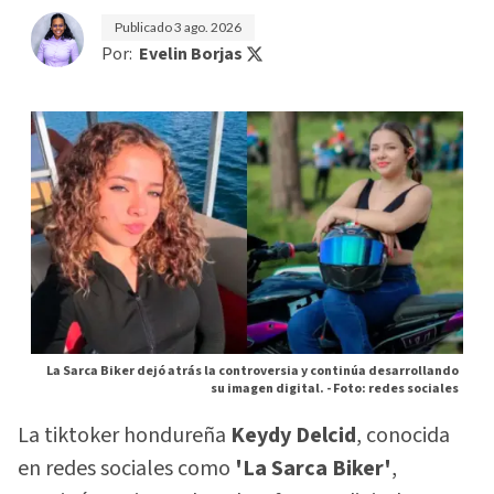
Publicado
3 ago. 2026
Por:
Evelin Borjas
La Sarca Biker dejó atrás la controversia y continúa desarrollando
su imagen digital. -
Foto: redes sociales
La tiktoker hondureña
Keydy Delcid
, conocida
en redes sociales como
'La Sarca Biker'
,