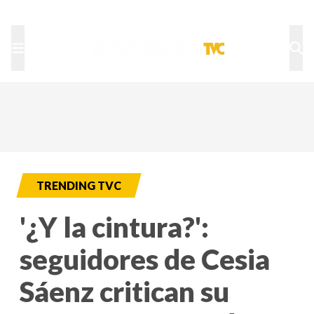
TU NOTA
DEPORTES TVC
HRN
TRENDING TVC
'¿Y la cintura?':
seguidores de Cesia
Sáenz critican su