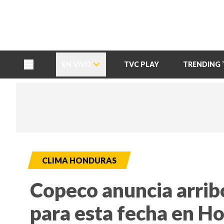
TU NOTA
DEPORTES TVC
HRN
EN VIVO
TVC PLAY
TRENDING 
CLIMA HONDURAS
Copeco anuncia arribo
para esta fecha en H