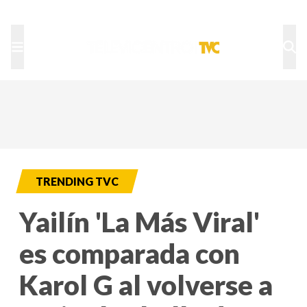
TU NOTA
DEPORTES TVC
HRN
TRENDING TVC
Yailín 'La Más Viral'
es comparada con
Karol G al volverse a