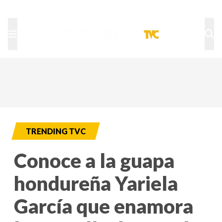
TU NOTA
DEPORTES TVC
HRN
TRENDING TVC
Conoce a la guapa
hondureña Yariela
García que enamora