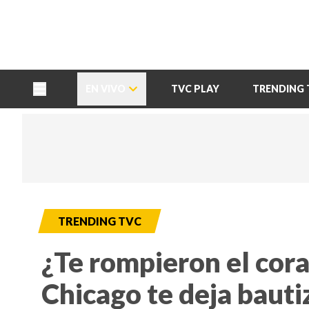
TU NOTA
DEPORTES TVC
HRN
EN VIVO
TVC PLAY
TRENDING 
TRENDING TVC
¿Te rompieron el cor
Chicago te deja bauti