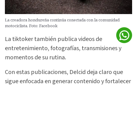
La creadora hondureña continúa conectada con la comunidad
motociclista. Foto: Facebook
La tiktoker también publica videos de
entretenimiento, fotografías, transmisiones y
momentos de su rutina.
Con estas publicaciones, Delcid deja claro que
sigue enfocada en generar contenido y fortalecer
la comunidad que construyó alrededor de su
gusto por las motocicletas.
Vea:
¡Lo soltó todo! 'La Sarca Biker' rompe el
silencio sobre video con Davis Flow