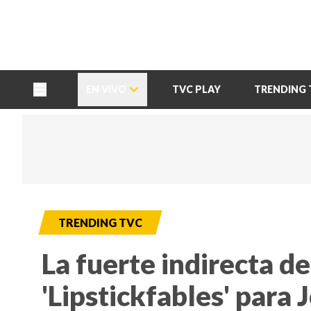
TU NOTA
DEPORTES TVC
HRN
EN VIVO
TVC PLAY
TRENDING 
TRENDING TVC
La fuerte indirecta d
'Lipstickfables' para 