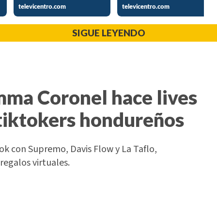
SIGUE LEYENDO
Emma Coronel hace lives
tiktokers hondureños
k con Supremo, Davis Flow y La Taflo,
regalos virtuales.