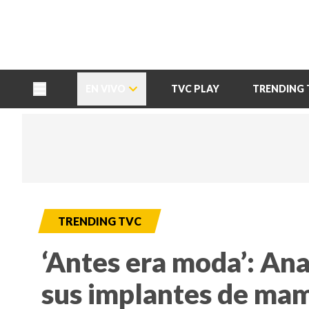
TU NOTA
DEPORTES TVC
HRN
EN VIVO
TVC PLAY
TRENDING 
TRENDING TVC
‘Antes era moda’: An
sus implantes de ma