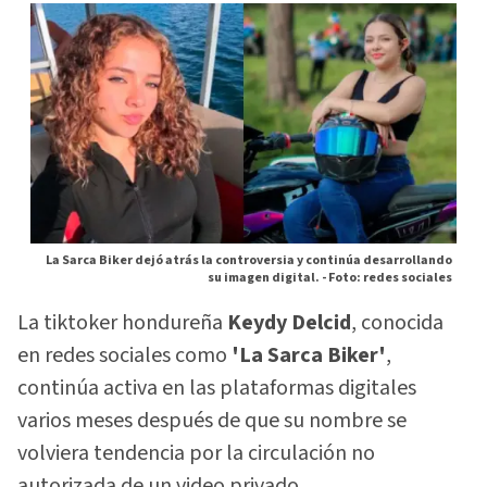
La Sarca Biker dejó atrás la controversia y continúa desarrollando
su imagen digital. -
Foto: redes sociales
La tiktoker hondureña
Keydy Delcid
, conocida
en redes sociales como
'La Sarca Biker'
,
continúa activa en las plataformas digitales
varios meses después de que su nombre se
volviera tendencia por la circulación no
autorizada de un video privado.