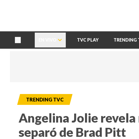
TU NOTA
DEPORTES TVC
HRN
EN VIVO
TVC PLAY
TRENDING 
TRENDING TVC
Angelina Jolie revela 
separó de Brad Pitt