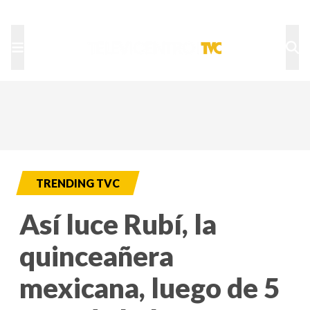
TU NOTA
DEPORTES TVC
HRN
TRENDING TVC
Así luce Rubí, la
quinceañera
mexicana, luego de 5