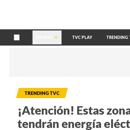
TU NOTA
DEPORTES TVC
HRN
EN VIVO
TVC PLAY
TRENDING 
TRENDING TVC
¡Atención! Estas zon
tendrán energía eléct