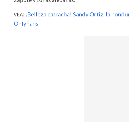
Zapote y zonas aledañas.
VEA:
¡Belleza catracha! Sandy Ortiz, la hond
OnlyFans