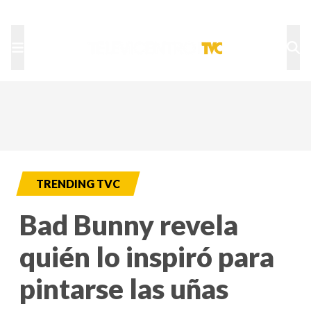
TU NOTA
DEPORTES TVC
HRN
TRENDING TVC
Bad Bunny revela
quién lo inspiró para
pintarse las uñas