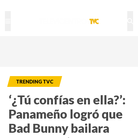
TU NOTA
DEPORTES TVC
HRN
TRENDING TVC
‘¿Tú confías en ella?’:
Panameño logró que
Bad Bunny bailara