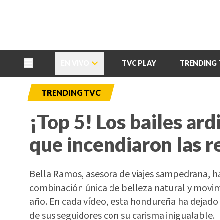
TU NOTA
DEPORTES TVC
HRN
EN VIVO
TVC PLAY
TRENDING 
TRENDING TVC
¡Top 5! Los bailes ar
que incendiaron las 
Bella Ramos, asesora de viajes sampedrana, ha
combinación única de belleza natural y movimi
año. En cada vídeo, esta hondureña ha dejad
de sus seguidores con su carisma inigualable.