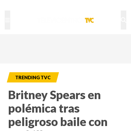
TU NOTA
DEPORTES TVC
HRN
TRENDING TVC
Britney Spears en
polémica tras
peligroso baile con