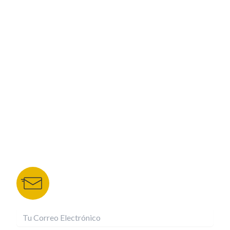
PROGRAMACIÓN
ESPECIALES
CORPORATIVO
NUESTROS PORTALES
TU NOTA
DEPORTES TVC
HRN
BOLETÍN DE NOTICIAS
Recibe las mejores historias directamente a tu
correo.
¡Suscríbete YA!