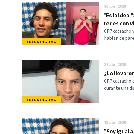
30 abr. 2026
“Es la idea
redes con v
CR7 catracho y
hablan de pare
TRENDING TVC
24 abr. 2026
¿Lo llevaro
CR7 catracho d
durante una di
TRENDING TVC
15 abr. 2026
"Soy igual a