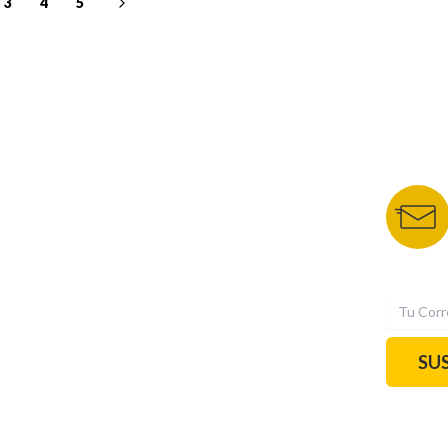
3
4
5
NUESTROS PORTALES
BOLETÍN 
TU NOTA
DEPORTES TVC
HRN
N
SU