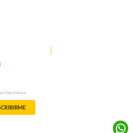
DE NOTICIAS
PAUTA CON NOSOTROS
Recibe las
mejores
historias
REDES SOCIALES
directamente a
tu correo.
¡Suscríbete YA!
SCRIBIRME