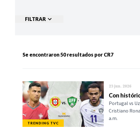
FILTRAR
Ordenar por:
MÁS RECIENTES
MENOS
Se encontraron
50
resultados por
CR7
Categorias:
NOTICIAS
S
23 jun. 2026
Con históri
Portugal vs Uz
Cristiano Ronal
a.m.
TRENDING TVC