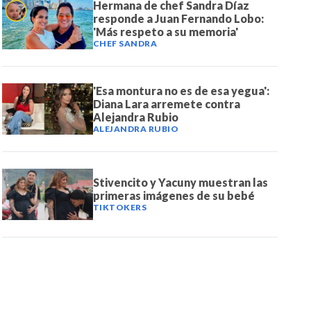
Hermana de chef Sandra Díaz
responde a Juan Fernando Lobo:
'Más respeto a su memoria'
CHEF SANDRA
'Esa montura no es de esa yegua':
Diana Lara arremete contra
Alejandra Rubio
ALEJANDRA RUBIO
Stivencito y Yacuny muestran las
primeras imágenes de su bebé
TIKTOKERS