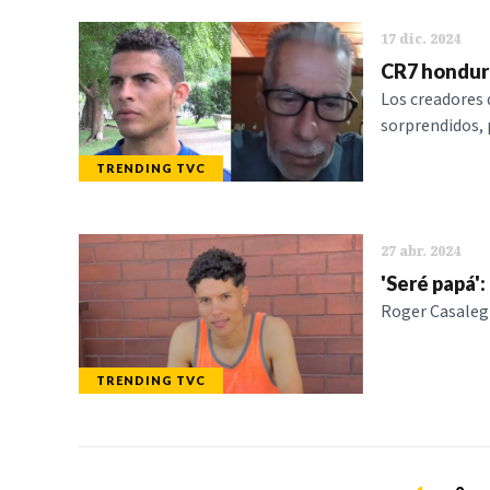
17 dic. 2024
CR7 hondure
Los creadores
sorprendidos, 
TRENDING TVC
27 abr. 2024
'Seré papá'
Roger Casalegn
TRENDING TVC