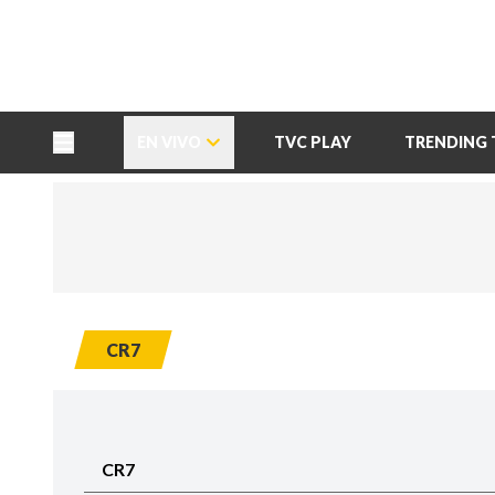
TU NOTA
DEPORTES TVC
HRN
EN VIVO
TVC PLAY
TRENDING 
CR7