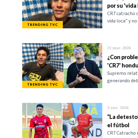
por su 'vida 
CR7 catracho c
vida loca” y no
TRENDING TVC
21 mar. 2026
¿Con proble
'CR7' hond
Supremo relat
generando deba
TRENDING TVC
2 ene. 2026
“La detesto”
el fútbol
CR7 Catracho ro