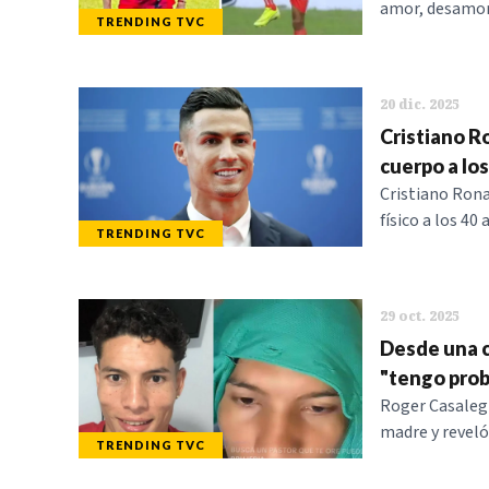
amor, desamor 
TRENDING TVC
20 dic. 2025
Cristiano R
cuerpo a los
Cristiano Ron
físico a los 40
TRENDING TVC
29 oct. 2025
Desde una c
"tengo pro
Roger Casalegn
madre y reveló
TRENDING TVC