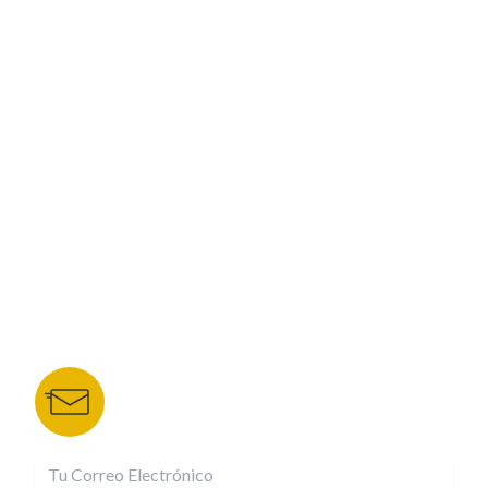
PROGRAMACIÓN
ESPECIALES
CORPORATIVO
NUESTROS PORTALES
TU NOTA
DEPORTES TVC
HRN
BOLETÍN DE NOTICIAS
Recibe las mejores historias directamente a tu
correo.
¡Suscríbete YA!