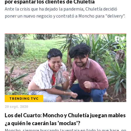
por espantar los clientes de Chuletía
Ante la crisis que ha dejado la pandemia, Chuletía decidió
poner un nuevo negocio y contrató a Moncho para "delivery".
TRENDING TVC
20 sept. 2020
Los del Cuarto: Moncho y Chuletía juegan mables
¿a quién le caerán las 'moclas'?
Moncho, siempre buscando la ventaja en todo lo que hace, no