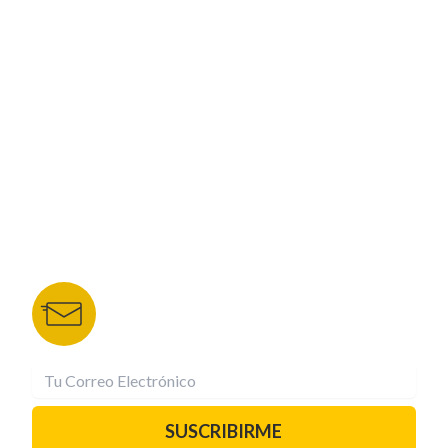
ESPECIALES
CORPORATIVO
NUESTROS PORTALES
TU NOTA
DEPORTES TVC
HRN
BOLETÍN DE NOTICIAS
Recibe las mejores historias directamente a tu
correo.
¡Suscríbete YA!
SUSCRIBIRME