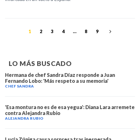
1
2
3
4
...
8
9
LO MÁS BUSCADO
Hermana de chef Sandra Díaz responde a Juan
Fernando Lobo: 'Más respeto a su memoria'
CHEF SANDRA
'Esa montura no es de esa yegua': Diana Lara arremete
contra Alejandra Rubio
ALEJANDRA RUBIO
Lucía Zúniga causa sorpresa tras inesperada