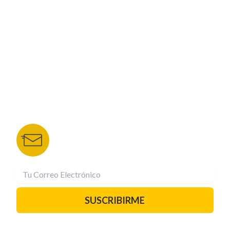
NUESTROS PORTALES
TU NOTA
DEPORTES TVC
HRN
BOLETÍN DE NOTICIAS
Recibe las mejores historias directamente a tu
correo.
¡Suscríbete YA!
SUSCRIBIRME