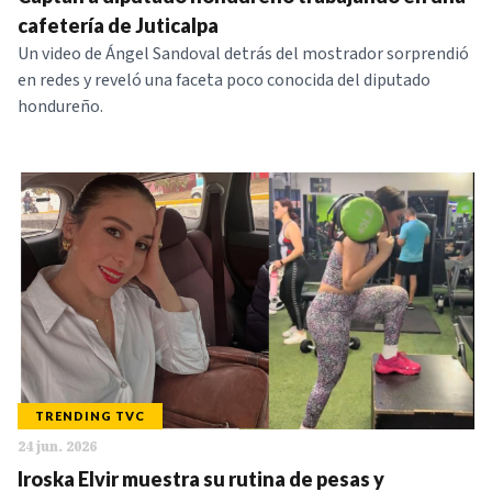
NOTICIAS
cafetería de Juticalpa
Un video de Ángel Sandoval detrás del mostrador sorprendió
en redes y reveló una faceta poco conocida del diputado
SERIES
hondureño.
TRENDING TVC
24 jun. 2026
Iroska Elvir muestra su rutina de pesas y