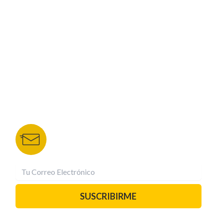
CORPORATIVO
NUESTROS PORTALES
TU NOTA
DEPORTES TVC
HRN
BOLETÍN DE NOTICIAS
Recibe las mejores historias directamente a tu
correo.
¡Suscríbete YA!
SUSCRIBIRME