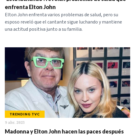
NOTICIAS
enfrenta Elton John
Elton John enfrenta varios problemas de salud, pero su
esposo reveló que el cantante sigue luchando y mantiene
SERIES
una actitud positiva junto a su familia.
TRENDING TVC
9 abr. 2025
Madonna y Elton John hacen las paces después