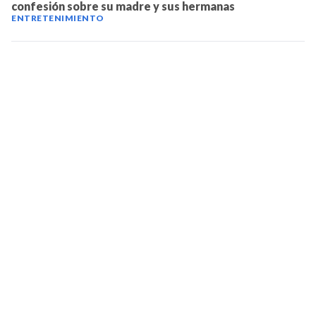
confesión sobre su madre y sus hermanas
ENTRETENIMIENTO
TELEVICENTRO
Contáctanos
Mapa del sitio
Teléfono PBX: 2280-5514
Trabaja con nosotros
RSS
Términos y condiciones
Políticas de privacidad
SECCIONES